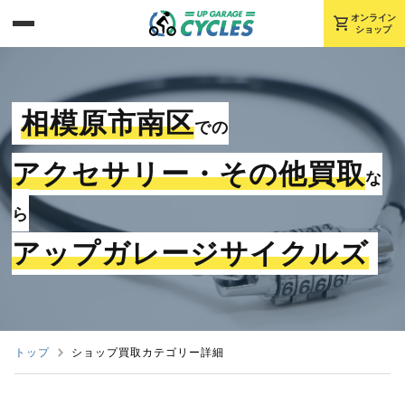
shopping_cart
オンライン
ショップ
相模原市南区
での
アクセサリー・その他買取
な
ら
アップガレージサイクルズ
トップ
ショップ買取カテゴリー詳細