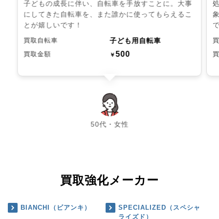
子どもの成長に伴い、自転車を手放すことに。大事
にしてきた自転車を、また誰かに使ってもらえるこ
とが嬉しいです！
子ども用自転車
買取自転車
500
買取金額
￥
chevron_left
chevron_right
50代・女性
買取強化メーカー
BIANCHI（ビアンキ）
SPECIALIZED（スペシャ
ライズド）