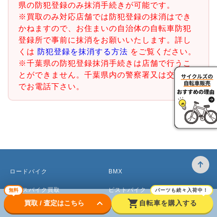
県の防犯登録のみ抹消手続きが可能です。
※買取のみ対応店舗では防犯登録の抹消はでき
かねますので、お住まいの自治体の自転車防犯
登録所で事前に抹消をお願いいたします。詳し
くは
防犯登録を抹消する方法
をご覧ください。
※千葉県の防犯登録抹消手続きは店舗で行うこ
とができません。千葉県内の警察署又は交番ま
でお電話下さい。
ロードバイク
BMX
クロスバイク買取
ピストバイク
無料
パーツも続々入荷中！
keyboard_arrow_down
shopping_cart
買取 / 査定はこちら
自転車を購入する
マウンテンバイク買取
ベビーカー