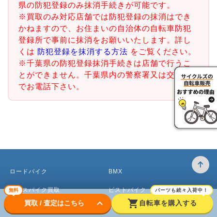
県の防犯登録のみ抹消手続きが可能です。
※買取のみ対応店舗では防犯登録の抹消はでき
かねますので、お住まいの自治体の自転車防犯
登録所で事前に抹消をお願いいたします。詳し
くは
防犯登録を抹消する方法
をご覧ください。
※千葉県の防犯登録抹消手続きは店舗で行うこ
とができません。千葉県内の警察署又は交番ま
でお電話下さい。
ロードバイク
BMX
クロスバイク買取
ピストバイク
無料
パーツも続々入荷中！
keyboard_arrow_down
shopping_cart
買取 / 査定はこちら
自転車を購入する
マウンテンバイク買取
ベビーカー