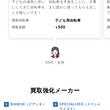
子どもの成長に伴い、自転車を手放すことに。大事
にしてきた自転車を、また誰かに使ってもらえるこ
とが嬉しいです！
子ども用自転車
買取自転車
500
買取金額
￥
chevron_left
chevron_right
50代・女性
買取強化メーカー
BIANCHI（ビアンキ）
SPECIALIZED（スペシャ
ライズド）