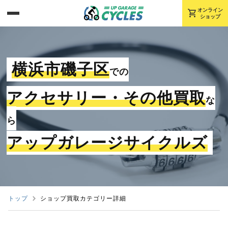
shopping_cart
オンライン
ショップ
横浜市磯子区
での
アクセサリー・その他買取
な
ら
アップガレージサイクルズ
トップ
ショップ買取カテゴリー詳細