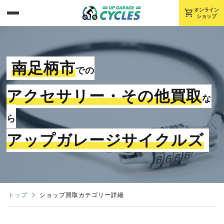
shopping_cart
オンライン
ショップ
南足柄市
での
アクセサリー・その他買取
な
ら
アップガレージサイクルズ
トップ
ショップ買取カテゴリー詳細