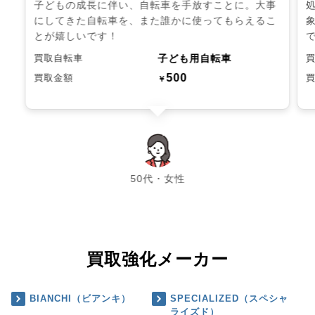
子どもの成長に伴い、自転車を手放すことに。大事
にしてきた自転車を、また誰かに使ってもらえるこ
とが嬉しいです！
子ども用自転車
買取自転車
500
買取金額
￥
chevron_left
chevron_right
50代・女性
買取強化メーカー
BIANCHI（ビアンキ）
SPECIALIZED（スペシャ
ライズド）