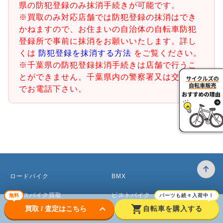
県の防犯登録のみ抹消手続きが可能です。
※買取のみ対応店舗では防犯登録の抹消はでき
かねますので、お住まいの自治体の自転車防犯
登録所で事前に抹消をお願いいたします。詳し
くは
防犯登録を抹消する方法
をご覧ください。
※千葉県の防犯登録抹消手続きは店舗で行うこ
とができません。千葉県内の警察署又は交番ま
でお電話下さい。
ロードバイク
BMX
クロスバイク買取
ピストバイク
無料
パーツも続々入荷中！
keyboard_arrow_down
shopping_cart
買取 / 査定はこちら
自転車を購入する
マウンテンバイク買取
ベビーカー