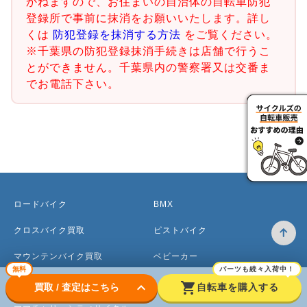
かねますので、お住まいの自治体の自転車防犯
登録所で事前に抹消をお願いいたします。詳し
くは
防犯登録を抹消する方法
をご覧ください。
※千葉県の防犯登録抹消手続きは店舗で行うこ
とができません。千葉県内の警察署又は交番ま
でお電話下さい。
ロードバイク
BMX
クロスバイク買取
ピストバイク
マウンテンバイク買取
ベビーカー
無料
パーツも続々入荷中！
電動アシスト自転車
keyboard_arrow_down
shopping_cart
買取 / 査定はこちら
自転車を購入する