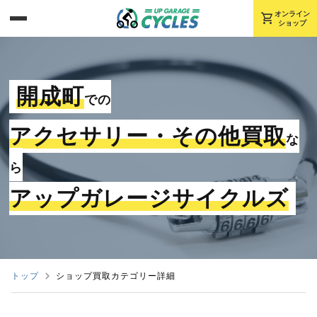
shopping_cart
オンライン
ショップ
開成町
での
アクセサリー・その他買取
な
ら
アップガレージサイクルズ
トップ
ショップ買取カテゴリー詳細