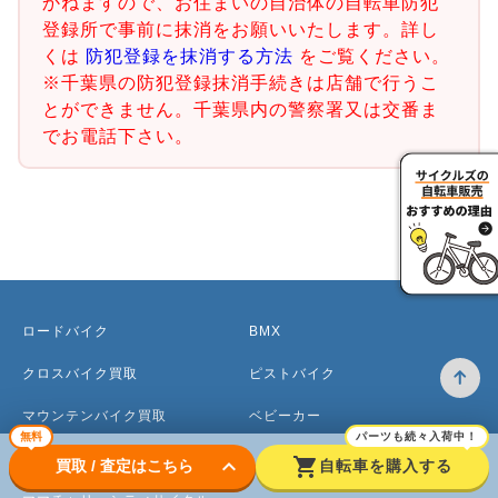
かねますので、お住まいの自治体の自転車防犯
登録所で事前に抹消をお願いいたします。詳し
くは
防犯登録を抹消する方法
をご覧ください。
※千葉県の防犯登録抹消手続きは店舗で行うこ
とができません。千葉県内の警察署又は交番ま
でお電話下さい。
ロードバイク
BMX
クロスバイク買取
ピストバイク
マウンテンバイク買取
ベビーカー
無料
パーツも続々入荷中！
電動アシスト自転車
keyboard_arrow_down
shopping_cart
買取 / 査定はこちら
自転車を購入する