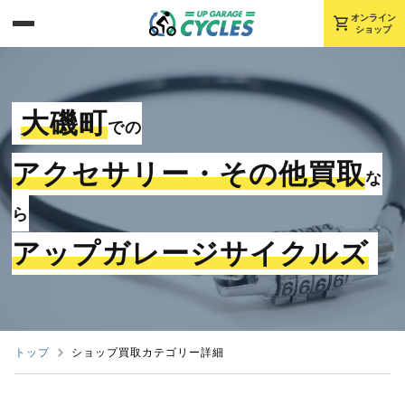
shopping_cart
オンライン
ショップ
大磯町
での
アクセサリー・その他買取
な
ら
アップガレージサイクルズ
トップ
ショップ買取カテゴリー詳細