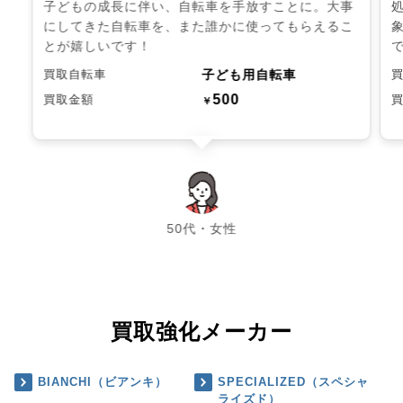
子どもの成長に伴い、自転車を手放すことに。大事
にしてきた自転車を、また誰かに使ってもらえるこ
とが嬉しいです！
子ども用自転車
買取自転車
500
買取金額
￥
chevron_left
chevron_right
50代・女性
買取強化メーカー
BIANCHI（ビアンキ）
SPECIALIZED（スペシャ
ライズド）