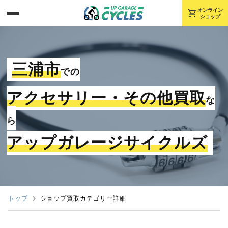
shopping_cart
オンライン
ショップ
三浦市
での
アクセサリー・その他買取
な
ら
アップガレージサイクルズ
トップ
ショップ買取カテゴリー詳細