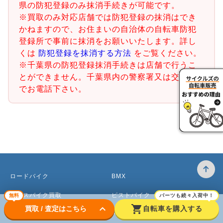
県の防犯登録のみ抹消手続きが可能です。
※買取のみ対応店舗では防犯登録の抹消はでき
かねますので、お住まいの自治体の自転車防犯
登録所で事前に抹消をお願いいたします。詳し
くは
防犯登録を抹消する方法
をご覧ください。
※千葉県の防犯登録抹消手続きは店舗で行うこ
とができません。千葉県内の警察署又は交番ま
でお電話下さい。
ロードバイク
BMX
クロスバイク買取
ピストバイク
無料
パーツも続々入荷中！
keyboard_arrow_down
shopping_cart
買取 / 査定はこちら
自転車を購入する
マウンテンバイク買取
ベビーカー