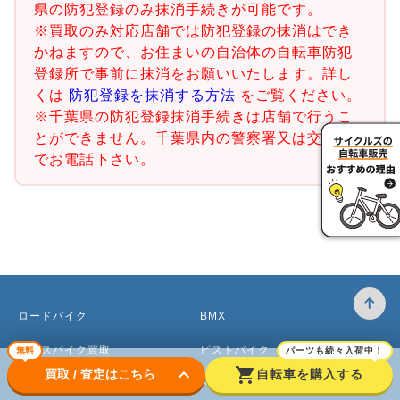
県の防犯登録のみ抹消手続きが可能です。
※買取のみ対応店舗では防犯登録の抹消はでき
かねますので、お住まいの自治体の自転車防犯
登録所で事前に抹消をお願いいたします。詳し
くは
防犯登録を抹消する方法
をご覧ください。
※千葉県の防犯登録抹消手続きは店舗で行うこ
とができません。千葉県内の警察署又は交番ま
でお電話下さい。
ロードバイク
BMX
クロスバイク買取
ピストバイク
無料
パーツも続々入荷中！
keyboard_arrow_down
shopping_cart
買取 / 査定はこちら
自転車を購入する
マウンテンバイク買取
ベビーカー