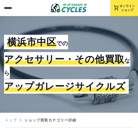
shopping_cart
オンライン
ショップ
横浜市中区
での
アクセサリー・その他買取
な
ら
アップガレージサイクルズ
トップ
ショップ買取カテゴリー詳細