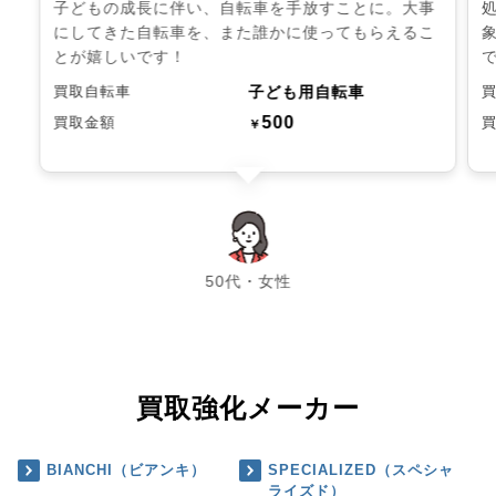
子どもの成長に伴い、自転車を手放すことに。大事
にしてきた自転車を、また誰かに使ってもらえるこ
とが嬉しいです！
子ども用自転車
買取自転車
500
買取金額
￥
chevron_left
chevron_right
50代・女性
買取強化メーカー
BIANCHI（ビアンキ）
SPECIALIZED（スペシャ
ライズド）