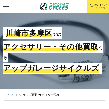
shopping_cart
オンライン
ショップ
川崎市多摩区
での
アクセサリー・その他買取
な
ら
アップガレージサイクルズ
トップ
ショップ買取カテゴリー詳細