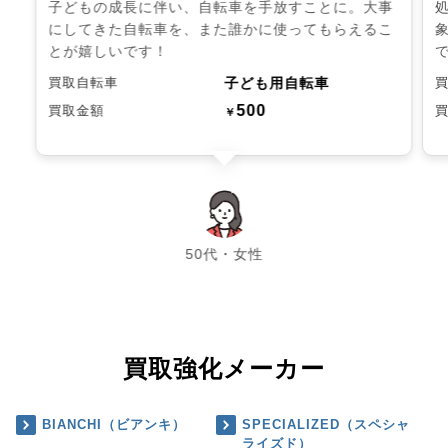
子どもの成長に伴い、自転車を手放すことに。大事
にしてきた自転車を、また誰かに使ってもらえるこ
とが嬉しいです！
子ども用自転車
買取自転車
500
買取金額
￥
chevron_left
chevron_right
50代・女性
買取強化メーカー
BIANCHI（ビアンキ）
SPECIALIZED（スペシャ
ライズド）