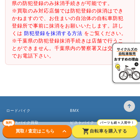
県の防犯登録のみ抹消手続きが可能です。
※買取のみ対応店舗では防犯登録の抹消はでき
かねますので、お住まいの自治体の自転車防犯
登録所で事前に抹消をお願いいたします。詳し
くは
防犯登録を抹消する方法
をご覧ください。
※千葉県の防犯登録抹消手続きは店舗で行うこ
とができません。千葉県内の警察署又は交番ま
でお電話下さい。
ロードバイク
BMX
クロスバイク買取
ピストバイク
無料
パーツも続々入荷中！
keyboard_arrow_down
shopping_cart
買取 / 査定はこちら
自転車を購入する
マウンテンバイク買取
ベビーカー