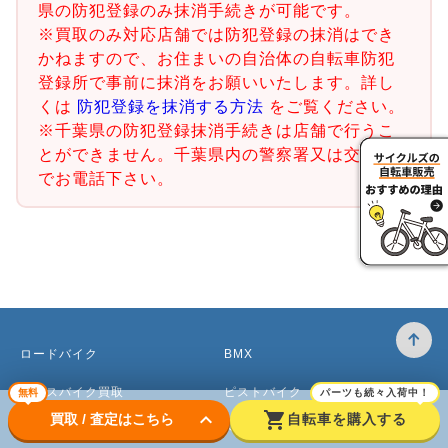
県の防犯登録のみ抹消手続きが可能です。
※買取のみ対応店舗では防犯登録の抹消はでき
かねますので、お住まいの自治体の自転車防犯
登録所で事前に抹消をお願いいたします。詳し
くは
防犯登録を抹消する方法
をご覧ください。
※千葉県の防犯登録抹消手続きは店舗で行うこ
とができません。千葉県内の警察署又は交番ま
でお電話下さい。
ロードバイク
BMX
クロスバイク買取
ピストバイク
無料
パーツも続々入荷中！
keyboard_arrow_down
shopping_cart
買取 / 査定はこちら
自転車を購入する
マウンテンバイク買取
ベビーカー