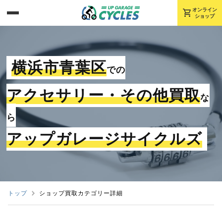
shopping_cart
オンライン
ショップ
横浜市青葉区
での
アクセサリー・その他買取
な
ら
アップガレージサイクルズ
トップ
ショップ買取カテゴリー詳細