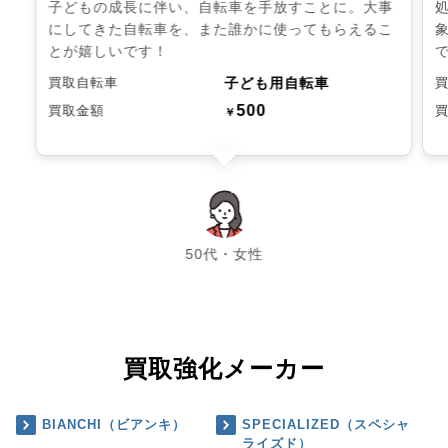
子どもの成長に伴い、自転車を手放すことに。大事
にしてきた自転車を、また誰かに使ってもらえるこ
とが嬉しいです！
子ども用自転車
買取自転車
500
買取金額
￥
chevron_left
chevron_right
50代・女性
買取強化メーカー
BIANCHI（ビアンキ）
SPECIALIZED（スペシャ
ライズド）