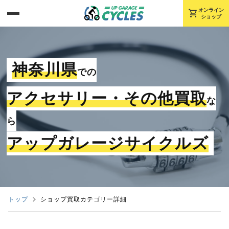
shopping_cart
オンライン
ショップ
神奈川県
での
アクセサリー・その他買取
な
ら
アップガレージサイクルズ
トップ
ショップ買取カテゴリー詳細