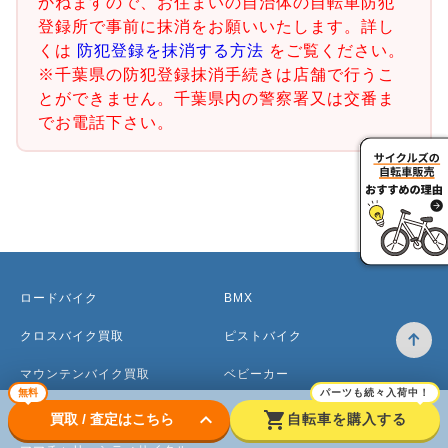
かねますので、お住まいの自治体の自転車防犯
登録所で事前に抹消をお願いいたします。詳し
くは
防犯登録を抹消する方法
をご覧ください。
※千葉県の防犯登録抹消手続きは店舗で行うこ
とができません。千葉県内の警察署又は交番ま
でお電話下さい。
ロードバイク
BMX
クロスバイク買取
ピストバイク
マウンテンバイク買取
ベビーカー
無料
パーツも続々入荷中！
電動アシスト自転車
keyboard_arrow_down
shopping_cart
買取 / 査定はこちら
自転車を購入する