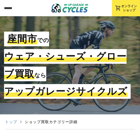
shopping_cart
オンライン
ショップ
座間市
での
ウェア・シューズ・グロー
ブ買取
なら
アップガレージサイクルズ
トップ
ショップ買取カテゴリー詳細