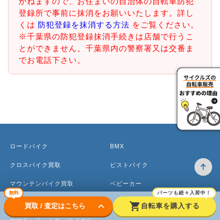
かねますので、お住まいの自治体の自転車防犯
登録所で事前に抹消をお願いいたします。詳し
くは
防犯登録を抹消する方法
をご覧ください。
※千葉県の防犯登録抹消手続きは店舗で行うこ
とができません。千葉県内の警察署又は交番ま
でお電話下さい。
ロードバイク
BMX
クロスバイク買取
ピストバイク
マウンテンバイク買取
ベビーカー
無料
パーツも続々入荷中！
電動アシスト自転車
keyboard_arrow_down
shopping_cart
買取 / 査定はこちら
自転車を購入する