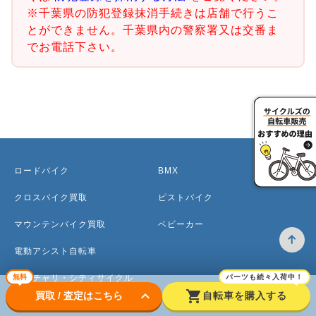
※千葉県の防犯登録抹消手続きは店舗で行うこ
とができません。千葉県内の警察署又は交番ま
でお電話下さい。
ロードバイク
BMX
クロスバイク買取
ピストバイク
マウンテンバイク買取
ベビーカー
電動アシスト自転車
ママチャリ・シティサイクル
無料
パーツも続々入荷中！
keyboard_arrow_down
shopping_cart
買取 / 査定はこちら
自転車を購入する
子ども用自転車