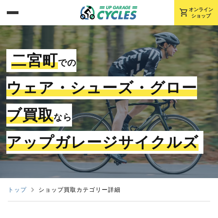
shopping_cart
オンライン
ショップ
二宮町
での
ウェア・シューズ・グロー
ブ買取
なら
アップガレージサイクルズ
トップ
ショップ買取カテゴリー詳細