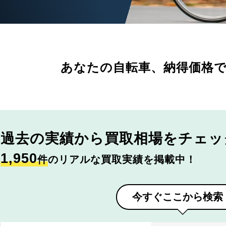
あなたの自転車、
納得価格
過去の実績から
買取相場をチェッ
1,950
件
のリアルな買取実績を掲載中！
今すぐここから検索