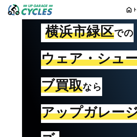
home
横浜市緑区
での
ウェア・シュ
ブ買取
なら
アップガレー