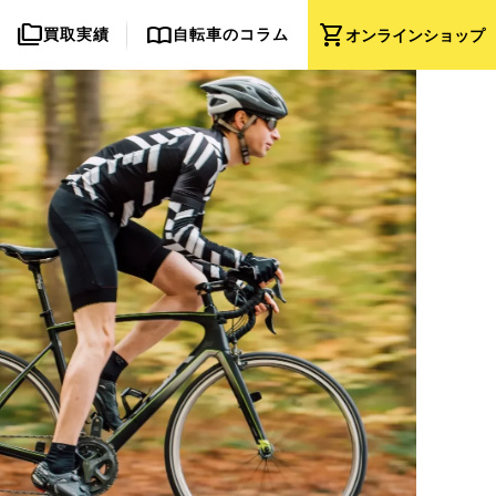
folder_copy
import_contacts
shopping_cart
買取実績
自転車のコラム
オンライン
ショップ