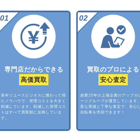
専門店だからできる
買取のプロによる
高価買取
安心査定
長年リユースビジネスに携わって得
創業25年の上場企業のアップガ
たノウハウで、管理コストを大きく
ージグループが運営しています
削減しています。削減した管理コス
富な実績と丁寧な査定で、安心
トはすべて買取額に反映していま
自転車を売却できます！
す。