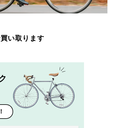
で買い取ります
ク
！