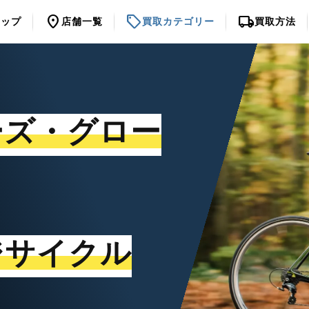
location_on
sell
local_shipping
トップ
店舗一覧
買取カテゴリー
買取方法
ーズ・グロー
ジサイクル