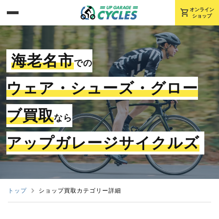
shopping_cart
オンライン
ショップ
海老名市
での
ウェア・シューズ・グロー
ブ買取
なら
アップガレージサイクルズ
トップ
ショップ買取カテゴリー詳細