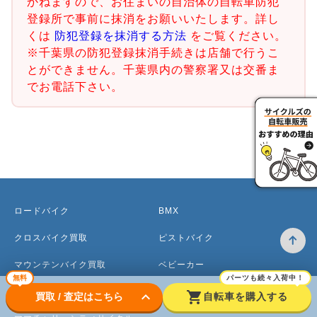
かねますので、お住まいの自治体の自転車防犯
登録所で事前に抹消をお願いいたします。詳し
くは
防犯登録を抹消する方法
をご覧ください。
※千葉県の防犯登録抹消手続きは店舗で行うこ
とができません。千葉県内の警察署又は交番ま
でお電話下さい。
ロードバイク
BMX
クロスバイク買取
ピストバイク
マウンテンバイク買取
ベビーカー
無料
パーツも続々入荷中！
電動アシスト自転車
keyboard_arrow_down
shopping_cart
買取 / 査定はこちら
自転車を購入する