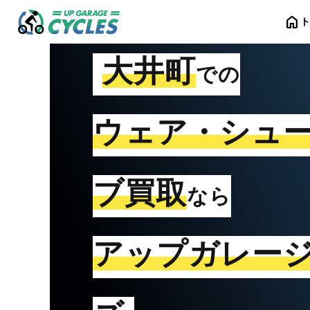
home
大井町
での
ウェア・シュ
ブ買取
なら
アップガレー