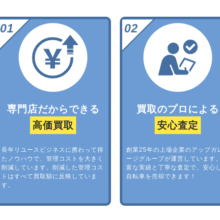
専門店だからできる
買取のプロによる
高価買取
安心査定
長年リユースビジネスに携わって得
創業25年の上場企業のアップガ
たノウハウで、管理コストを大きく
ージグループが運営しています
削減しています。削減した管理コス
富な実績と丁寧な査定で、安心
トはすべて買取額に反映していま
自転車を売却できます！
す。