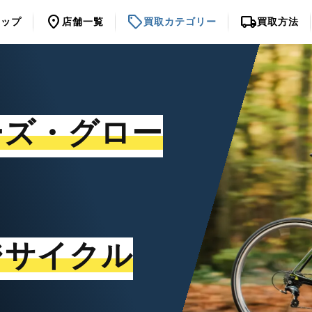
location_on
sell
local_shipping
トップ
店舗一覧
買取カテゴリー
買取方法
ーズ・グロー
ジサイクル