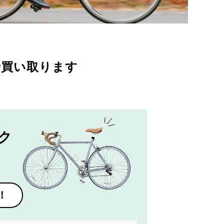
で買い取ります
ク
！