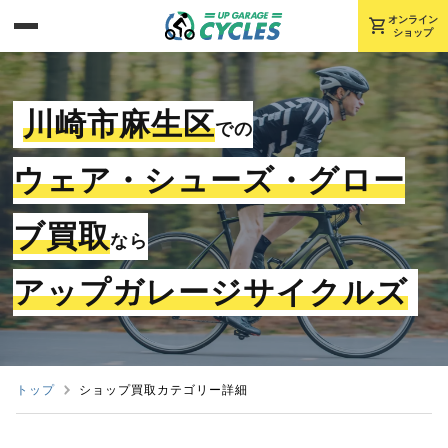
shopping_cart
オンライン
ショップ
川崎市麻生区
での
ウェア・シューズ・グロー
ブ買取
なら
アップガレージサイクルズ
トップ
ショップ買取カテゴリー詳細