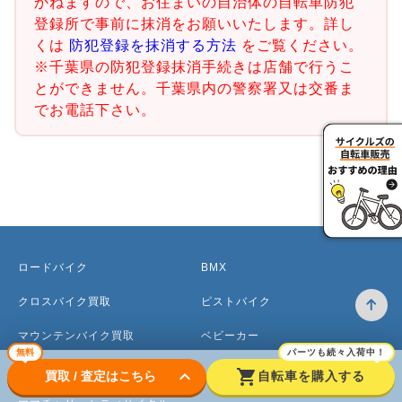
かねますので、お住まいの自治体の自転車防犯
登録所で事前に抹消をお願いいたします。詳し
くは
防犯登録を抹消する方法
をご覧ください。
※千葉県の防犯登録抹消手続きは店舗で行うこ
とができません。千葉県内の警察署又は交番ま
でお電話下さい。
ロードバイク
BMX
クロスバイク買取
ピストバイク
マウンテンバイク買取
ベビーカー
無料
パーツも続々入荷中！
電動アシスト自転車
keyboard_arrow_down
shopping_cart
買取 / 査定はこちら
自転車を購入する