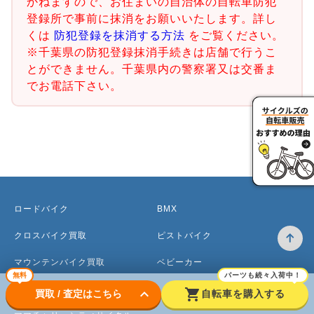
かねますので、お住まいの自治体の自転車防犯
登録所で事前に抹消をお願いいたします。詳し
くは
防犯登録を抹消する方法
をご覧ください。
※千葉県の防犯登録抹消手続きは店舗で行うこ
とができません。千葉県内の警察署又は交番ま
でお電話下さい。
ロードバイク
BMX
クロスバイク買取
ピストバイク
マウンテンバイク買取
ベビーカー
無料
パーツも続々入荷中！
電動アシスト自転車
keyboard_arrow_down
shopping_cart
買取 / 査定はこちら
自転車を購入する