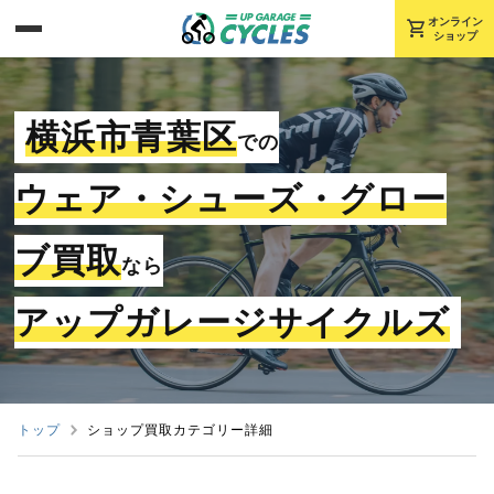
shopping_cart
オンライン
ショップ
横浜市青葉区
での
ウェア・シューズ・グロー
ブ買取
なら
アップガレージサイクルズ
トップ
ショップ買取カテゴリー詳細