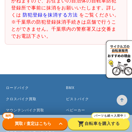
かねますので、お住まいの自治体の自転車防犯
登録所で事前に抹消をお願いいたします。詳し
くは
防犯登録を抹消する方法
をご覧ください。
※千葉県の防犯登録抹消手続きは店舗で行うこ
とができません。千葉県内の警察署又は交番ま
でお電話下さい。
ロードバイク
BMX
クロスバイク買取
ピストバイク
マウンテンバイク買取
ベビーカー
無料
パーツも続々入荷中！
電動アシスト自転車
keyboard_arrow_down
shopping_cart
買取 / 査定はこちら
自転車を購入する