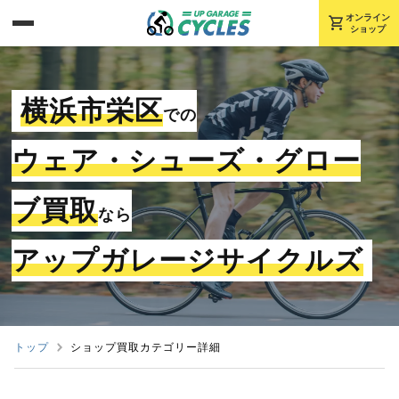
shopping_cart
オンライン
ショップ
横浜市栄区
での
ウェア・シューズ・グロー
ブ買取
なら
アップガレージサイクルズ
トップ
ショップ買取カテゴリー詳細