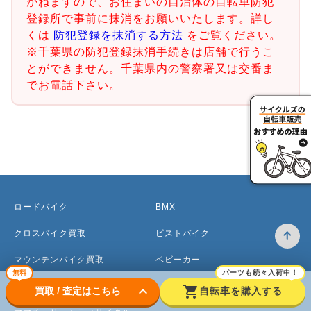
かねますので、お住まいの自治体の自転車防犯
登録所で事前に抹消をお願いいたします。詳し
くは
防犯登録を抹消する方法
をご覧ください。
※千葉県の防犯登録抹消手続きは店舗で行うこ
とができません。千葉県内の警察署又は交番ま
でお電話下さい。
ロードバイク
BMX
クロスバイク買取
ピストバイク
マウンテンバイク買取
ベビーカー
無料
パーツも続々入荷中！
電動アシスト自転車
keyboard_arrow_down
shopping_cart
買取 / 査定はこちら
自転車を購入する