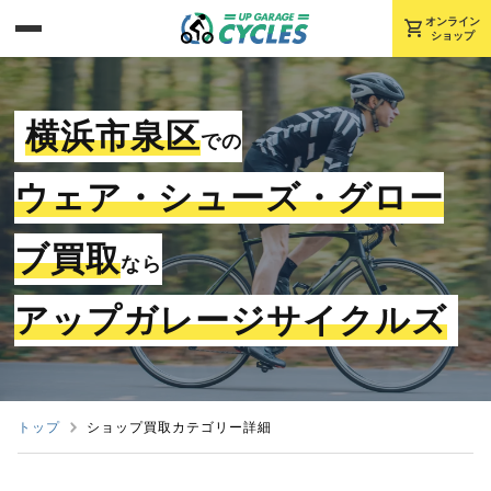
shopping_cart
オンライン
ショップ
横浜市泉区
での
ウェア・シューズ・グロー
ブ買取
なら
アップガレージサイクルズ
トップ
ショップ買取カテゴリー詳細