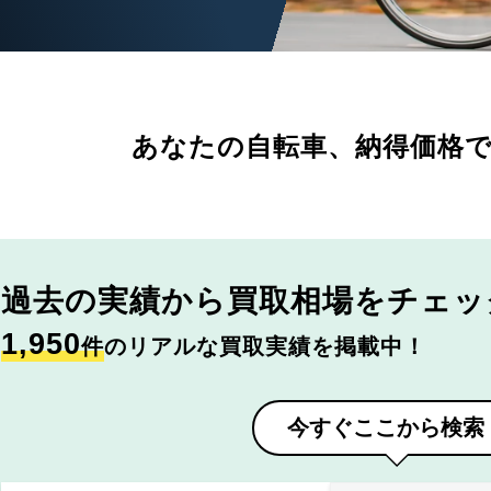
あなたの自転車、
納得価格
過去の実績から
買取相場をチェッ
1,950
件
のリアルな買取実績を掲載中！
今すぐここから検索