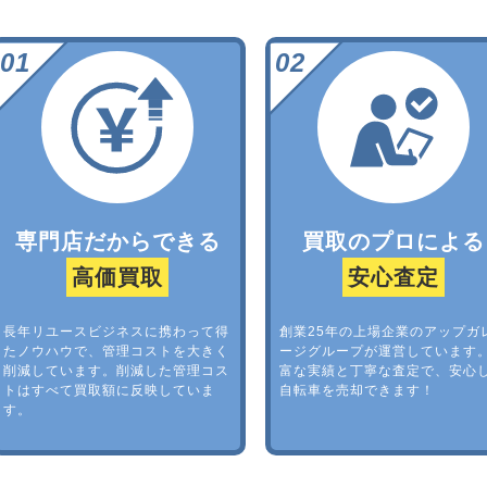
専門店だからできる
買取のプロによる
高価買取
安心査定
長年リユースビジネスに携わって得
創業25年の上場企業のアップガ
たノウハウで、管理コストを大きく
ージグループが運営しています
削減しています。削減した管理コス
富な実績と丁寧な査定で、安心
トはすべて買取額に反映していま
自転車を売却できます！
す。