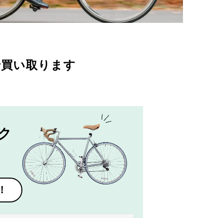
で買い取ります
ク
！