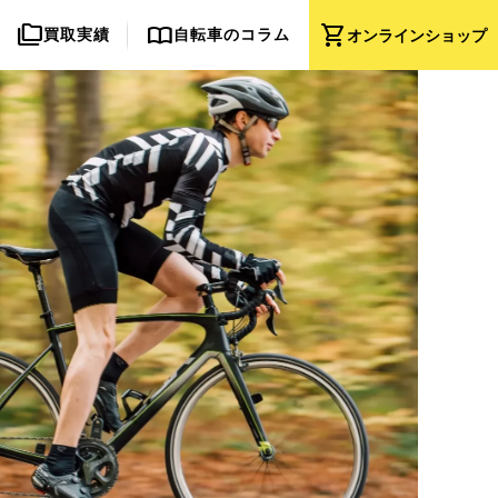
folder_copy
import_contacts
shopping_cart
買取実績
自転車のコラム
オンライン
ショップ