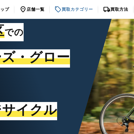
location_on
sell
local_shipping
トップ
店舗一覧
買取カテゴリー
買取方法
区
での
ーズ・グロー
ジサイクル