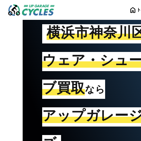
home
横浜市神奈川
ウェア・シュ
ブ買取
なら
アップガレー