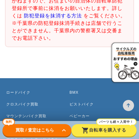
かねますので、お住まいの自治体の自転車防犯
登録所で事前に抹消をお願いいたします。詳し
くは
防犯登録を抹消する方法
をご覧ください。
※千葉県の防犯登録抹消手続きは店舗で行うこ
とができません。千葉県内の警察署又は交番ま
でお電話下さい。
ロードバイク
BMX
クロスバイク買取
ピストバイク
マウンテンバイク買取
ベビーカー
無料
パーツも続々入荷中！
電動アシスト自転車
keyboard_arrow_down
shopping_cart
買取 / 査定はこちら
自転車を購入する