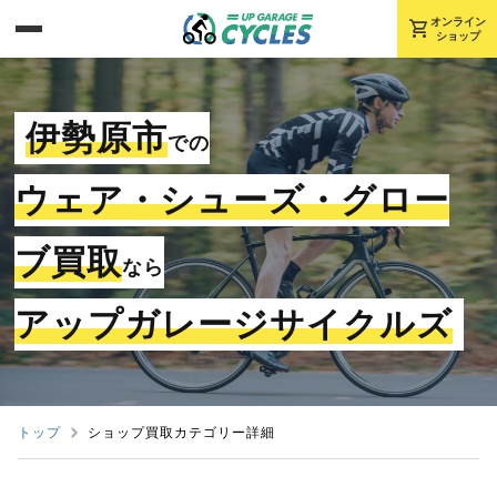
shopping_cart
オンライン
ショップ
伊勢原市
での
ウェア・シューズ・グロー
ブ買取
なら
アップガレージサイクルズ
トップ
ショップ買取カテゴリー詳細