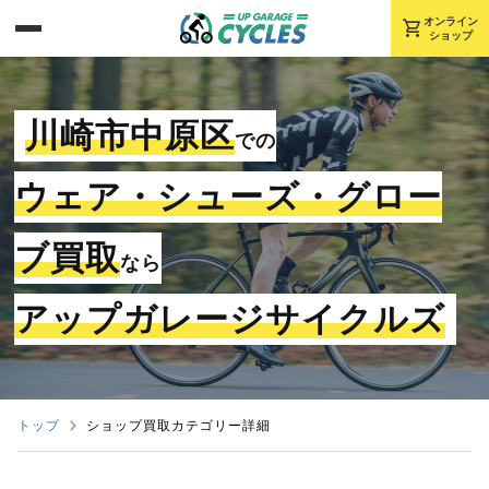
shopping_cart
オンライン
ショップ
川崎市中原区
での
ウェア・シューズ・グロー
ブ買取
なら
アップガレージサイクルズ
トップ
ショップ買取カテゴリー詳細