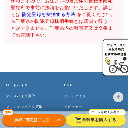
かねますので、お住まいの自治体の自転車防犯
登録所で事前に抹消をお願いいたします。詳し
くは
防犯登録を抹消する方法
をご覧ください。
※千葉県の防犯登録抹消手続きは店舗で行うこ
とができません。千葉県内の警察署又は交番ま
でお電話下さい。
ロードバイク
BMX
クロスバイク買取
ピストバイク
マウンテンバイク買取
ベビーカー
無料
パーツも続々入荷中！
電動アシスト自転車
keyboard_arrow_down
shopping_cart
買取 / 査定はこちら
自転車を購入する