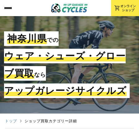
shopping_cart
オンライン
ショップ
神奈川県
での
ウェア・シューズ・グロー
ブ買取
なら
アップガレージサイクルズ
トップ
ショップ買取カテゴリー詳細