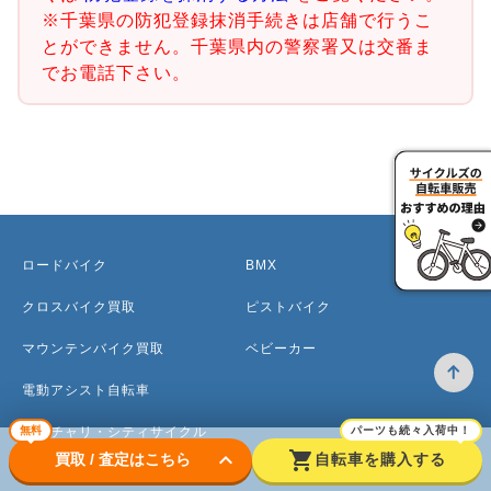
※千葉県の防犯登録抹消手続きは店舗で行うこ
とができません。千葉県内の警察署又は交番ま
でお電話下さい。
ロードバイク
BMX
クロスバイク買取
ピストバイク
マウンテンバイク買取
ベビーカー
電動アシスト自転車
ママチャリ・シティサイクル
無料
パーツも続々入荷中！
keyboard_arrow_down
shopping_cart
買取 / 査定はこちら
自転車を購入する
子ども用自転車