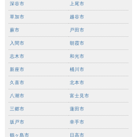
深谷市
上尾市
草加市
越谷市
蕨市
戸田市
入間市
朝霞市
志木市
和光市
新座市
桶川市
久喜市
北本市
八潮市
富士見市
三郷市
蓮田市
坂戸市
幸手市
鶴ヶ島市
日高市