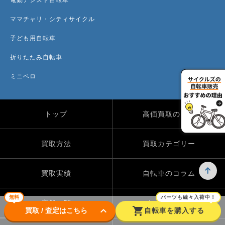
ママチャリ・シティサイクル
子ども用自転車
折りたたみ自転車
ミニベロ
トップ
高価買取のワケ
買取方法
買取カテゴリー
買取実績
自転車のコラム
無料
パーツも続々入荷中！
店舗一覧
よくある質問
keyboard_arrow_down
shopping_cart
買取 / 査定はこちら
自転車を購入する