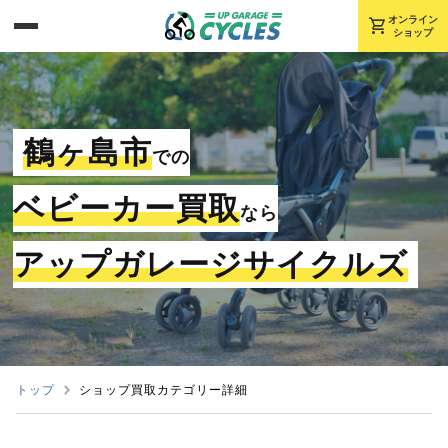
shopping_cart
オンライン
ショップ
鶴ヶ島市
での
ベビーカー買取
なら
アップガレージサイクルズ
トップ
ショップ買取カテゴリー詳細