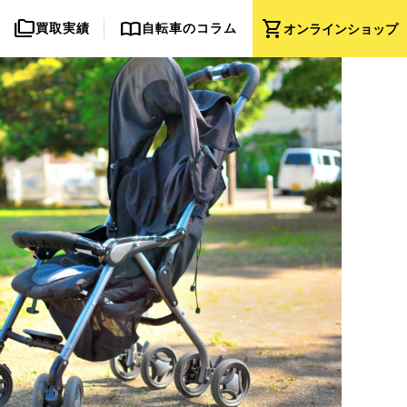
folder_copy
import_contacts
shopping_cart
買取実績
自転車のコラム
オンライン
ショップ