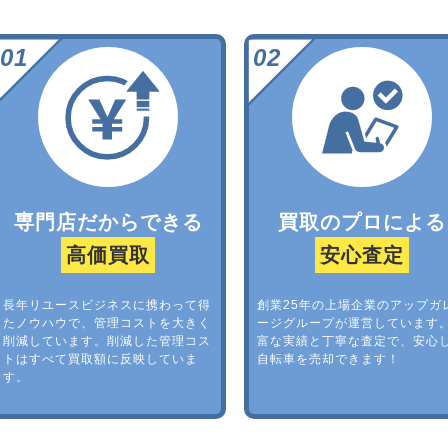
専門店だからできる
買取のプロによる
高価買取
安心査定
長年リユースビジネスに携わって得
創業25年の上場企業のアップガ
たノウハウで、管理コストを大きく
ージグループが運営しています
削減しています。削減した管理コス
富な実績と丁寧な査定で、安心
トはすべて買取額に反映していま
自転車を売却できます！
す。