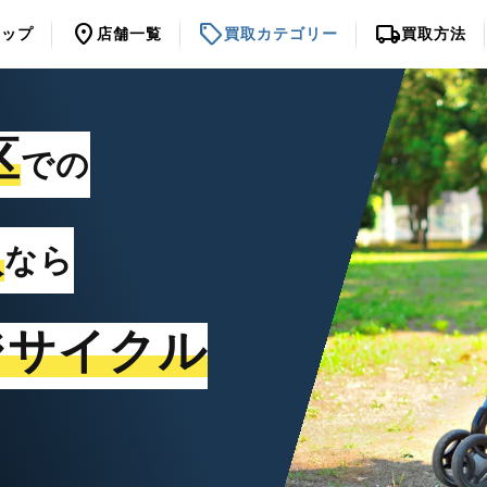
location_on
sell
local_shipping
トップ
店舗一覧
買取カテゴリー
買取方法
区
での
取
なら
ジサイクル