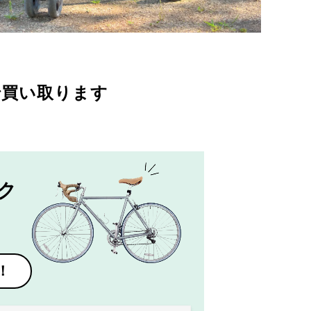
で買い取ります
ク
！