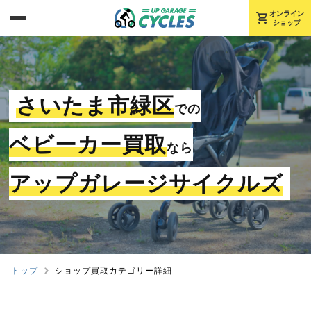
shopping_cart
オンライン
ショップ
さいたま市緑区
での
ベビーカー買取
なら
アップガレージサイクルズ
トップ
ショップ買取カテゴリー詳細