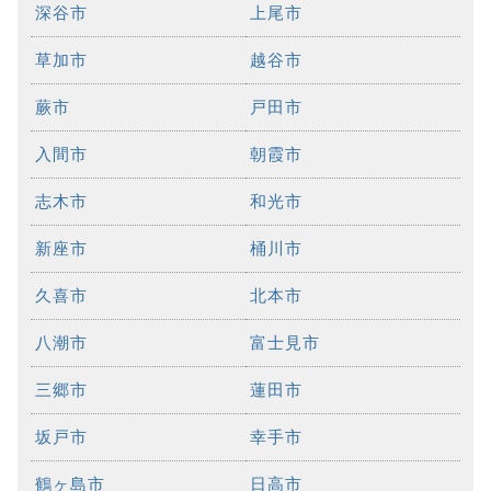
深谷市
上尾市
草加市
越谷市
蕨市
戸田市
入間市
朝霞市
志木市
和光市
新座市
桶川市
久喜市
北本市
八潮市
富士見市
三郷市
蓮田市
坂戸市
幸手市
鶴ヶ島市
日高市