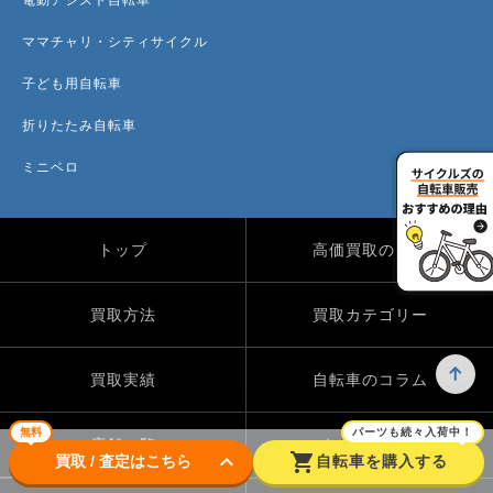
ママチャリ・シティサイクル
子ども用自転車
折りたたみ自転車
ミニベロ
トップ
高価買取のワケ
買取方法
買取カテゴリー
買取実績
自転車のコラム
無料
パーツも続々入荷中！
店舗一覧
よくある質問
keyboard_arrow_down
shopping_cart
買取 / 査定はこちら
自転車を購入する