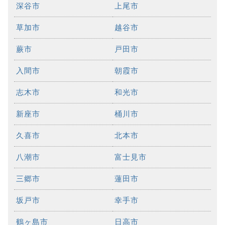
深谷市
上尾市
草加市
越谷市
蕨市
戸田市
入間市
朝霞市
志木市
和光市
新座市
桶川市
久喜市
北本市
八潮市
富士見市
三郷市
蓮田市
坂戸市
幸手市
鶴ヶ島市
日高市