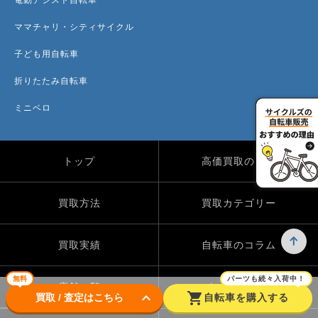
ママチャリ・シティサイクル
子ども用自転車
折りたたみ自転車
ミニベロ
トップ
高価買取のワケ
買取方法
買取カテゴリー
買取実績
自転車のコラム
無料
パーツも続々入荷中！
店舗一覧
よくある質問
keyboard_arrow_down
shopping_cart
買取 / 査定はこちら
自転車を購入する