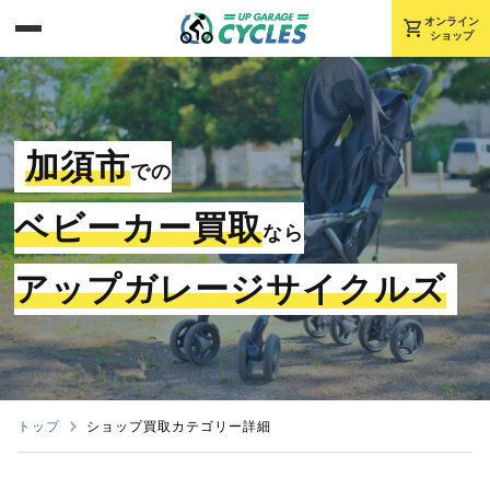
shopping_cart
オンライン
ショップ
加須市
での
ベビーカー買取
なら
アップガレージサイクルズ
トップ
ショップ買取カテゴリー詳細