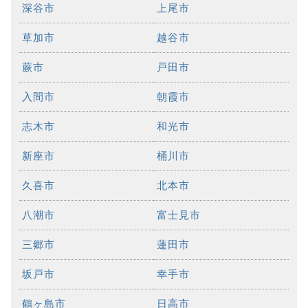
深谷市
上尾市
草加市
越谷市
蕨市
戸田市
入間市
朝霞市
志木市
和光市
新座市
桶川市
久喜市
北本市
八潮市
富士見市
三郷市
蓮田市
坂戸市
幸手市
鶴ヶ島市
日高市