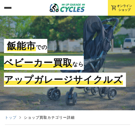
shopping_cart
オンライン
ショップ
飯能市
での
ベビーカー買取
なら
アップガレージサイクルズ
トップ
ショップ買取カテゴリー詳細