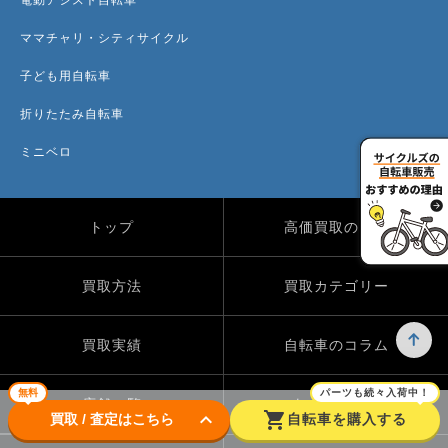
ママチャリ・シティサイクル
子ども用自転車
折りたたみ自転車
ミニベロ
トップ
高価買取のワケ
買取方法
買取カテゴリー
買取実績
自転車のコラム
無料
パーツも続々入荷中！
店舗一覧
よくある質問
keyboard_arrow_down
shopping_cart
買取 / 査定はこちら
自転車を購入する