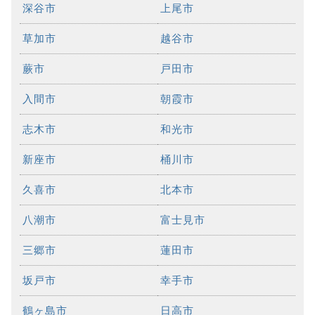
深谷市
上尾市
草加市
越谷市
蕨市
戸田市
入間市
朝霞市
志木市
和光市
新座市
桶川市
久喜市
北本市
八潮市
富士見市
三郷市
蓮田市
坂戸市
幸手市
鶴ヶ島市
日高市