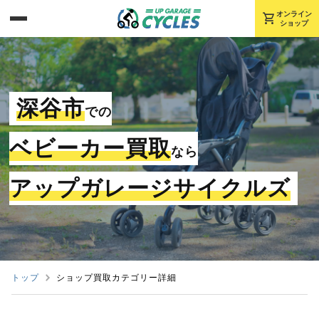
shopping_cart
オンライン
ショップ
深谷市
での
ベビーカー買取
なら
アップガレージサイクルズ
トップ
ショップ買取カテゴリー詳細