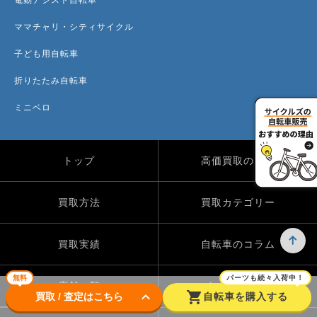
ママチャリ・シティサイクル
子ども用自転車
折りたたみ自転車
ミニベロ
トップ
高価買取のワケ
買取方法
買取カテゴリー
買取実績
自転車のコラム
無料
パーツも続々入荷中！
店舗一覧
よくある質問
keyboard_arrow_down
shopping_cart
買取 / 査定はこちら
自転車を購入する