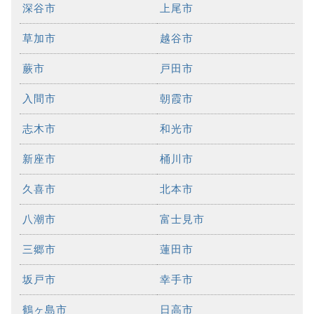
深谷市
上尾市
草加市
越谷市
蕨市
戸田市
入間市
朝霞市
志木市
和光市
新座市
桶川市
久喜市
北本市
八潮市
富士見市
三郷市
蓮田市
坂戸市
幸手市
鶴ヶ島市
日高市