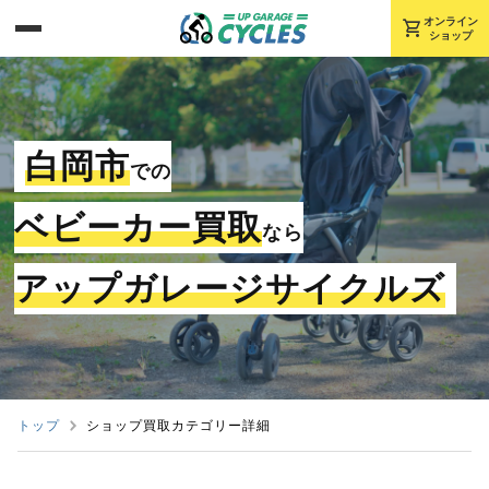
shopping_cart
オンライン
ショップ
白岡市
での
ベビーカー買取
なら
アップガレージサイクルズ
トップ
ショップ買取カテゴリー詳細