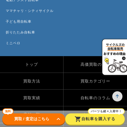
ママチャリ・シティサイクル
子ども用自転車
折りたたみ自転車
ミニベロ
トップ
高価買取のワケ
買取方法
買取カテゴリー
買取実績
自転車のコラム
無料
パーツも続々入荷中！
店舗一覧
よくある質問
keyboard_arrow_down
shopping_cart
買取 / 査定はこちら
自転車を購入する