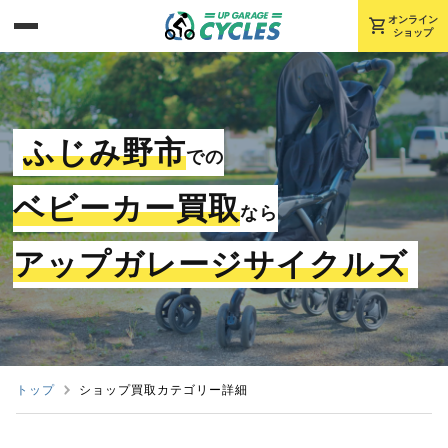
shopping_cart
オンライン
ショップ
ふじみ野市
での
ベビーカー買取
なら
アップガレージサイクルズ
トップ
ショップ買取カテゴリー詳細