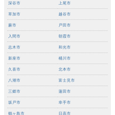
深谷市
上尾市
草加市
越谷市
蕨市
戸田市
入間市
朝霞市
志木市
和光市
新座市
桶川市
久喜市
北本市
八潮市
富士見市
三郷市
蓮田市
坂戸市
幸手市
鶴ヶ島市
日高市