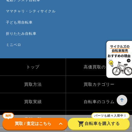
ママチャリ・シティサイクル
子ども用自転車
折りたたみ自転車
ミニベロ
トップ
高価買取のワケ
買取方法
買取カテゴリー
買取実績
自転車のコラム
無料
パーツも続々入荷中！
店舗一覧
よくある質問
keyboard_arrow_down
shopping_cart
買取 / 査定はこちら
自転車を購入する