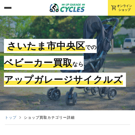
shopping_cart
オンライン
ショップ
さいたま市中央区
での
ベビーカー買取
なら
アップガレージサイクルズ
トップ
ショップ買取カテゴリー詳細