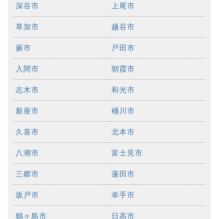
深谷市
上尾市
草加市
越谷市
蕨市
戸田市
入間市
朝霞市
志木市
和光市
新座市
桶川市
久喜市
北本市
八潮市
富士見市
三郷市
蓮田市
坂戸市
幸手市
鶴ヶ島市
日高市