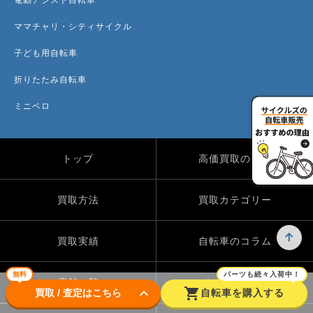
ママチャリ・シティサイクル
子ども用自転車
折りたたみ自転車
ミニベロ
トップ
高価買取のワケ
買取方法
買取カテゴリー
買取実績
自転車のコラム
無料
パーツも続々入荷中！
店舗一覧
よくある質問
keyboard_arrow_down
shopping_cart
買取 / 査定はこちら
自転車を購入する