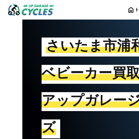
home
さいたま市浦
ベビーカー買
アップガレー
ズ