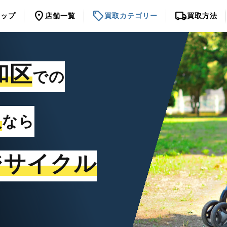
location_on
sell
local_shipping
トップ
店舗一覧
買取カテゴリー
買取方法
和区
での
取
なら
ジサイクル