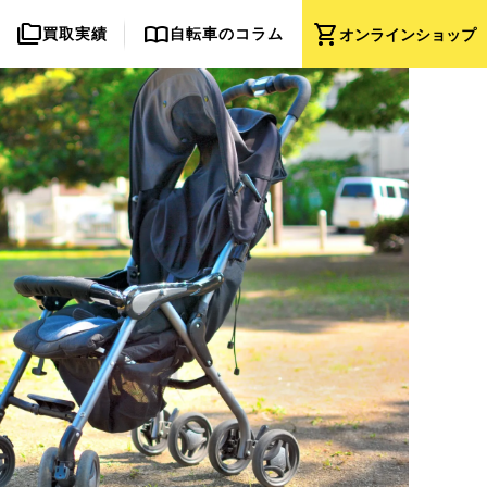
folder_copy
import_contacts
shopping_cart
買取実績
自転車のコラム
オンライン
ショップ