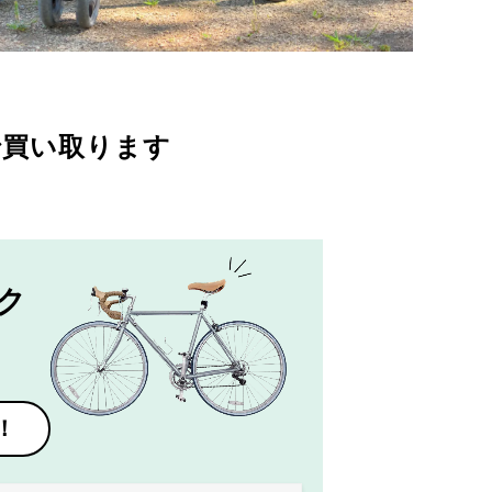
で買い取ります
ク
！