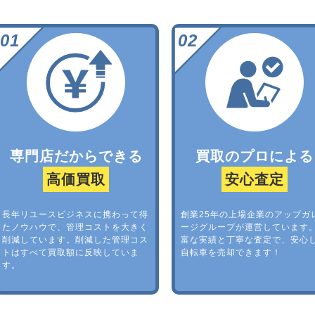
専門店だからできる
買取のプロによる
高価買取
安心査定
長年リユースビジネスに携わって得
創業25年の上場企業のアップガ
たノウハウで、管理コストを大きく
ージグループが運営しています
削減しています。削減した管理コス
富な実績と丁寧な査定で、安心
トはすべて買取額に反映していま
自転車を売却できます！
す。