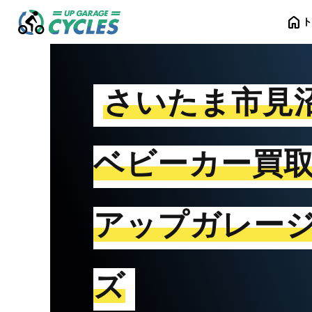
home
さいたま市見
ベビーカー買
アップガレー
ズ