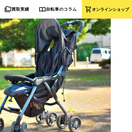
folder_copy
import_contacts
shopping_cart
買取実績
自転車のコラム
オンライン
ショップ