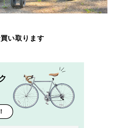
で買い取ります
ク
！