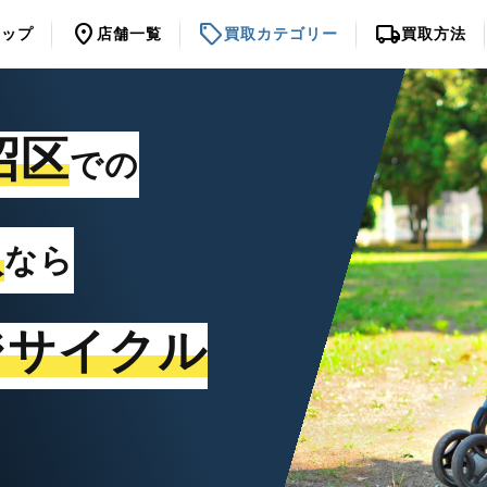
location_on
sell
local_shipping
トップ
店舗一覧
買取カテゴリー
買取方法
沼区
での
取
なら
ジサイクル