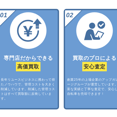
専門店だからできる
買取のプロによる
高価買取
安心査定
長年リユースビジネスに携わって得
創業25年の上場企業のアップガ
たノウハウで、管理コストを大きく
ージグループが運営しています
削減しています。削減した管理コス
富な実績と丁寧な査定で、安心
トはすべて買取額に反映していま
自転車を売却できます！
す。