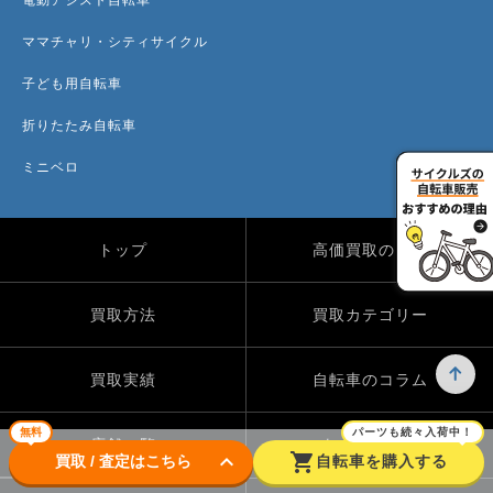
ママチャリ・シティサイクル
子ども用自転車
折りたたみ自転車
ミニベロ
トップ
高価買取のワケ
買取方法
買取カテゴリー
買取実績
自転車のコラム
無料
パーツも続々入荷中！
店舗一覧
よくある質問
keyboard_arrow_down
shopping_cart
買取 / 査定はこちら
自転車を購入する