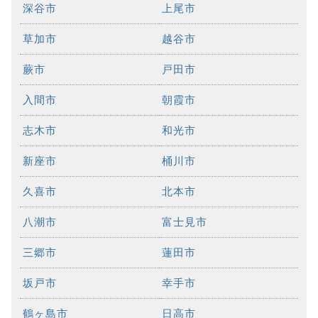
深谷市
上尾市
草加市
越谷市
蕨市
戸田市
入間市
朝霞市
志木市
和光市
新座市
桶川市
久喜市
北本市
八潮市
富士見市
三郷市
蓮田市
坂戸市
幸手市
鶴ヶ島市
日高市