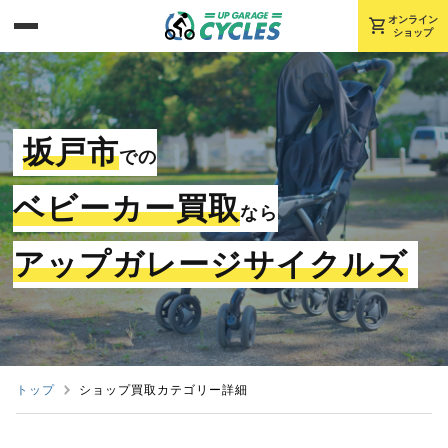
shopping_cart
オンライン
ショップ
坂戸市
での
ベビーカー買取
なら
アップガレージサイクルズ
トップ
ショップ買取カテゴリー詳細