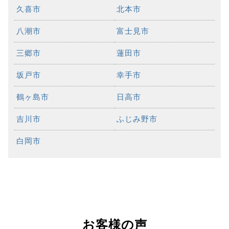
久喜市
北本市
八潮市
富士見市
三郷市
蓮田市
坂戸市
幸手市
鶴ヶ島市
日高市
吉川市
ふじみ野市
白岡市
お客様の声