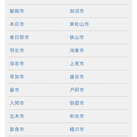
飯能市
加須市
本庄市
東松山市
春日部市
狭山市
羽生市
鴻巣市
深谷市
上尾市
草加市
越谷市
蕨市
戸田市
入間市
朝霞市
志木市
和光市
新座市
桶川市