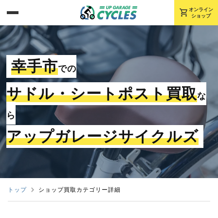
shopping_cart
オンライン
ショップ
幸手市
での
サドル・シートポスト買取
な
ら
アップガレージサイクルズ
トップ
ショップ買取カテゴリー詳細