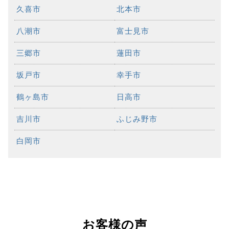
久喜市
北本市
八潮市
富士見市
三郷市
蓮田市
坂戸市
幸手市
鶴ヶ島市
日高市
吉川市
ふじみ野市
白岡市
お客様の声