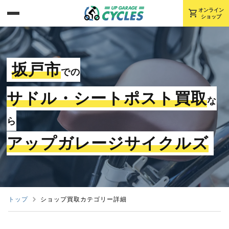
shopping_cart
オンライン
ショップ
坂戸市
での
サドル・シートポスト買取
な
ら
アップガレージサイクルズ
トップ
ショップ買取カテゴリー詳細