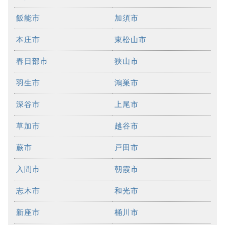
飯能市
加須市
本庄市
東松山市
春日部市
狭山市
羽生市
鴻巣市
深谷市
上尾市
草加市
越谷市
蕨市
戸田市
入間市
朝霞市
志木市
和光市
新座市
桶川市