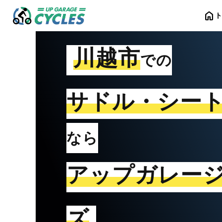
home
川越市
での
サドル・シー
なら
アップガレー
ズ