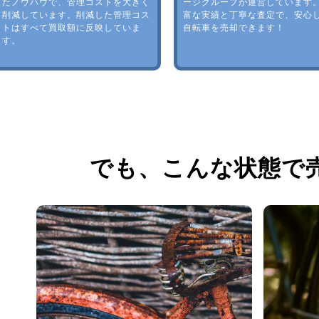
たノウハウで、管理コストを大きく
ージグループが運営しています
削減しています。削減した管理コス
富な実績と丁寧な査定で、安心
トはすべて買取額に反映していま
自転車を売却できます！
す。
でも、
こんな状態で