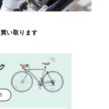
で買い取ります
ク
！