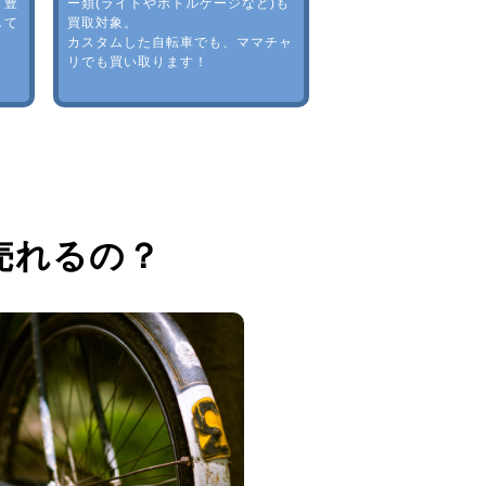
。豊
ー類(ライトやボトルゲージなど)も
して
買取対象。
カスタムした自転車でも、ママチャ
リでも買い取ります！
売れるの？