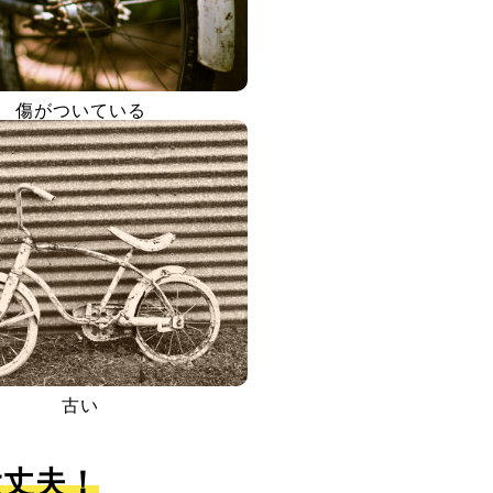
傷がついている
古い
大丈夫！