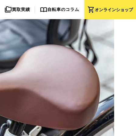
folder_copy
import_contacts
shopping_cart
買取実績
自転車のコラム
オンライン
ショップ