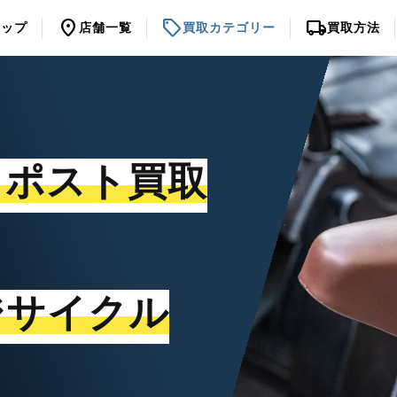
location_on
sell
local_shipping
トップ
店舗一覧
買取カテゴリー
買取方法
トポスト買取
ジサイクル