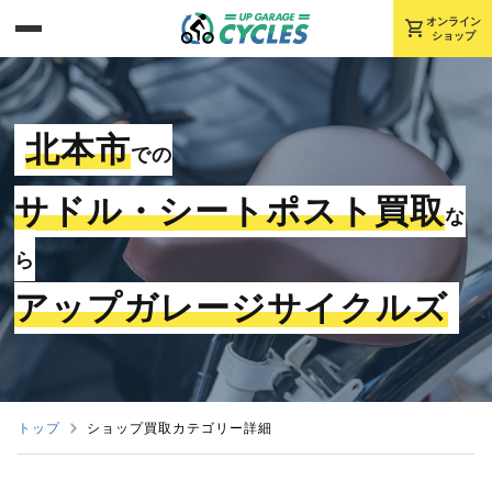
shopping_cart
オンライン
ショップ
北本市
での
サドル・シートポスト買取
な
ら
アップガレージサイクルズ
トップ
ショップ買取カテゴリー詳細