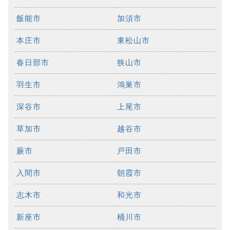
飯能市
加須市
本庄市
東松山市
春日部市
狭山市
羽生市
鴻巣市
深谷市
上尾市
草加市
越谷市
蕨市
戸田市
入間市
朝霞市
志木市
和光市
新座市
桶川市