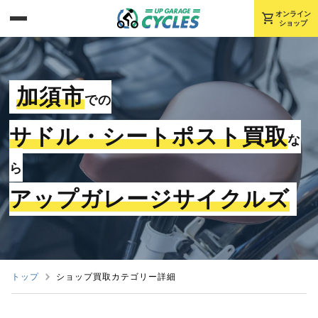
shopping_cart
オンライン
ショップ
加須市
での
サドル・シートポスト買取
な
ら
アップガレージサイクルズ
トップ
ショップ買取カテゴリー詳細