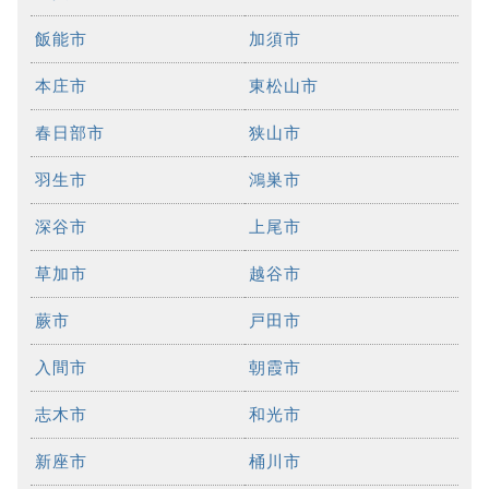
飯能市
加須市
本庄市
東松山市
春日部市
狭山市
羽生市
鴻巣市
深谷市
上尾市
草加市
越谷市
蕨市
戸田市
入間市
朝霞市
志木市
和光市
新座市
桶川市