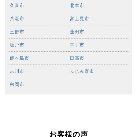
久喜市
北本市
八潮市
富士見市
三郷市
蓮田市
坂戸市
幸手市
鶴ヶ島市
日高市
吉川市
ふじみ野市
白岡市
お客様の声