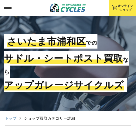
shopping_cart
オンライン
ショップ
さいたま市浦和区
での
サドル・シートポスト買取
な
ら
アップガレージサイクルズ
トップ
ショップ買取カテゴリー詳細