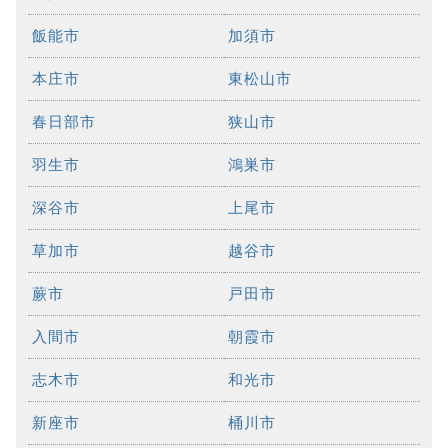
飯能市
加須市
本庄市
東松山市
春日部市
狭山市
羽生市
鴻巣市
深谷市
上尾市
草加市
越谷市
蕨市
戸田市
入間市
朝霞市
志木市
和光市
新座市
桶川市