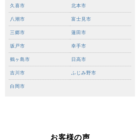
久喜市
北本市
八潮市
富士見市
三郷市
蓮田市
坂戸市
幸手市
鶴ヶ島市
日高市
吉川市
ふじみ野市
白岡市
お客様の声