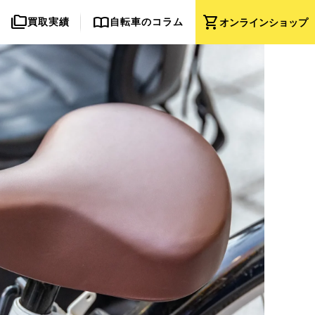
folder_copy
import_contacts
shopping_cart
買取実績
自転車のコラム
オンライン
ショップ