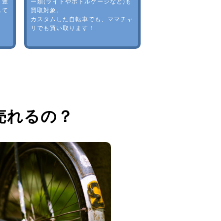
。豊
ー類(ライトやボトルゲージなど)も
して
買取対象。
カスタムした自転車でも、ママチャ
リでも買い取ります！
売れるの？