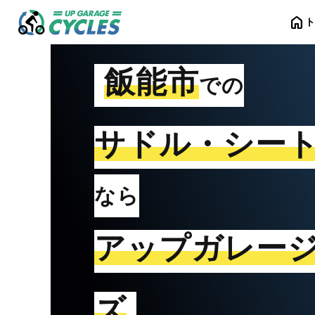
home
飯能市
での
サドル・シー
なら
アップガレー
ズ