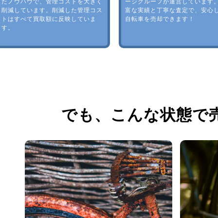
たノウハウで、管理コストを大きく
ージグループが運営しています
削減しています。削減した管理コス
富な実績と丁寧な査定で、安心
トはすべて買取額に反映していま
自転車を売却できます！
す。
でも、
こんな状態で