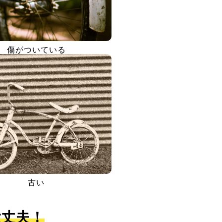
傷がついている
古い
大丈夫！