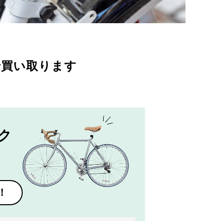
で買い取ります
ク
！