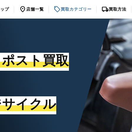
location_on
sell
local_shipping
トップ
店舗一覧
買取カテゴリー
買取方法
トポスト買取
ジサイクル