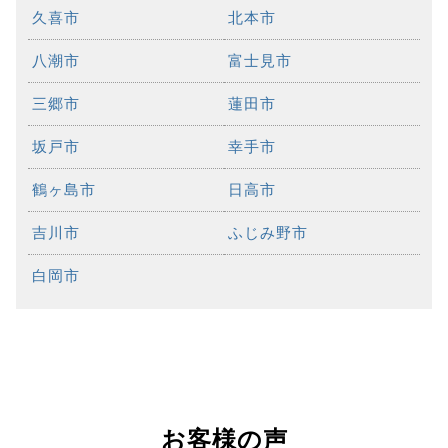
久喜市
北本市
八潮市
富士見市
三郷市
蓮田市
坂戸市
幸手市
鶴ヶ島市
日高市
吉川市
ふじみ野市
白岡市
お客様の声