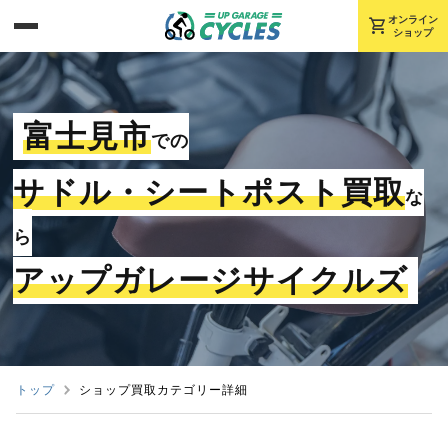
shopping_cart
オンライン
ショップ
富士見市
での
サドル・シートポスト買取
な
ら
アップガレージサイクルズ
トップ
ショップ買取カテゴリー詳細