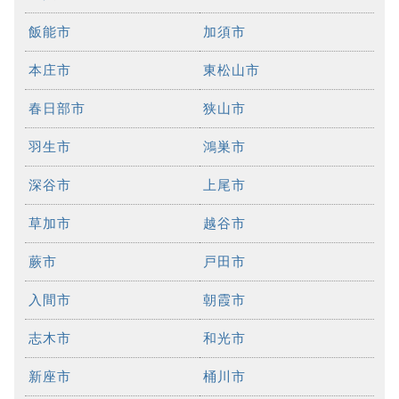
飯能市
加須市
本庄市
東松山市
春日部市
狭山市
羽生市
鴻巣市
深谷市
上尾市
草加市
越谷市
蕨市
戸田市
入間市
朝霞市
志木市
和光市
新座市
桶川市