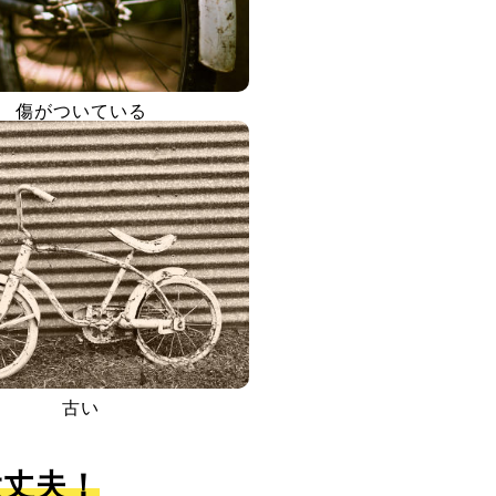
傷がついている
古い
大丈夫！