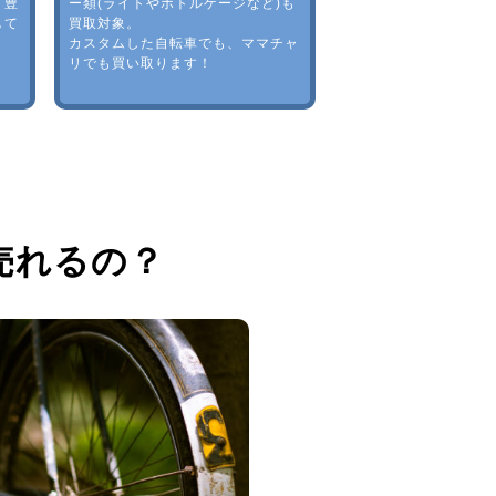
。豊
ー類(ライトやボトルゲージなど)も
して
買取対象。
カスタムした自転車でも、ママチャ
リでも買い取ります！
売れるの？