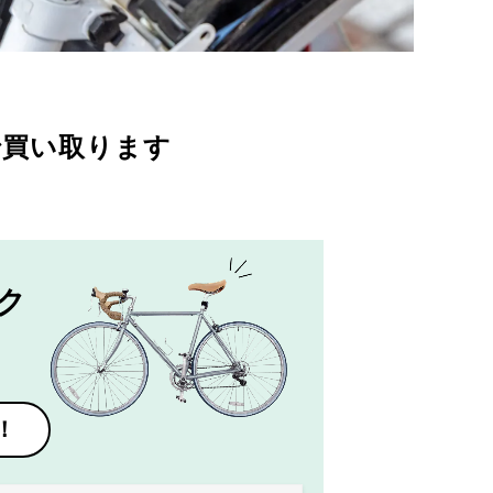
で買い取ります
ク
！