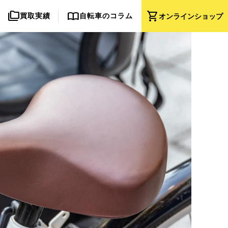
folder_copy
import_contacts
shopping_cart
買取実績
自転車のコラム
オンライン
ショップ