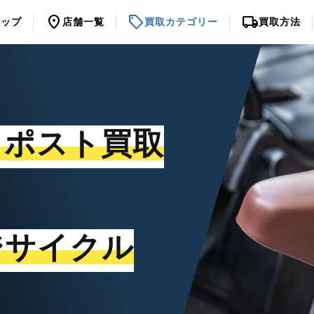
location_on
sell
local_shipping
トップ
店舗一覧
買取カテゴリー
買取方法
トポスト買取
ジサイクル