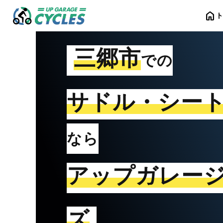
home
三郷市
での
サドル・シー
なら
アップガレー
ズ