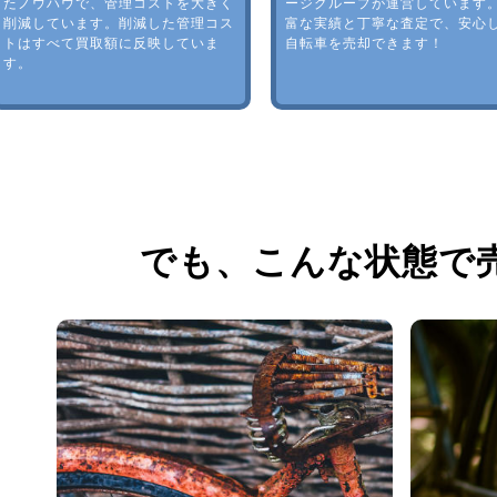
たノウハウで、管理コストを大きく
ージグループが運営しています
削減しています。削減した管理コス
富な実績と丁寧な査定で、安心
トはすべて買取額に反映していま
自転車を売却できます！
す。
でも、
こんな状態で