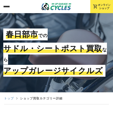
shopping_cart
オンライン
ショップ
春日部市
での
サドル・シートポスト買取
な
ら
アップガレージサイクルズ
トップ
ショップ買取カテゴリー詳細