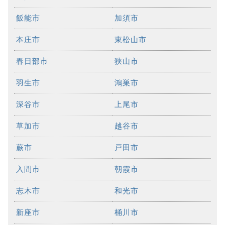
飯能市
加須市
本庄市
東松山市
春日部市
狭山市
羽生市
鴻巣市
深谷市
上尾市
草加市
越谷市
蕨市
戸田市
入間市
朝霞市
志木市
和光市
新座市
桶川市