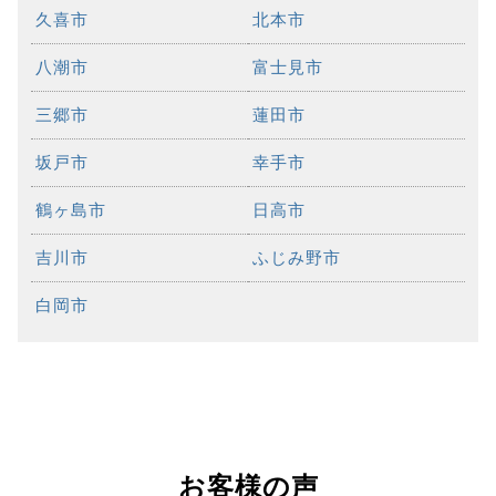
久喜市
北本市
八潮市
富士見市
三郷市
蓮田市
坂戸市
幸手市
鶴ヶ島市
日高市
吉川市
ふじみ野市
白岡市
お客様の声