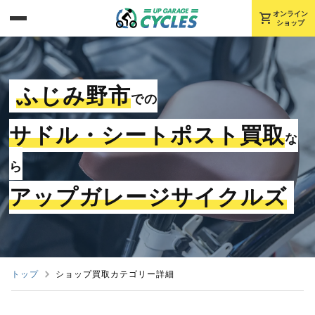
shopping_cart
オンライン
ショップ
ふじみ野市
での
サドル・シートポスト買取
な
ら
アップガレージサイクルズ
トップ
ショップ買取カテゴリー詳細