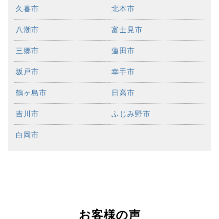
久喜市
北本市
八潮市
富士見市
三郷市
蓮田市
坂戸市
幸手市
鶴ヶ島市
日高市
吉川市
ふじみ野市
白岡市
お客様の声