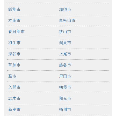
飯能市
加須市
本庄市
東松山市
春日部市
狭山市
羽生市
鴻巣市
深谷市
上尾市
草加市
越谷市
蕨市
戸田市
入間市
朝霞市
志木市
和光市
新座市
桶川市