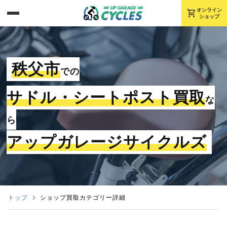
shopping_cart
オンライン
ショップ
秩父市
での
サドル・シートポスト買取
な
ら
アップガレージサイクルズ
トップ
ショップ買取カテゴリー詳細