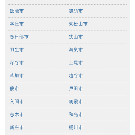
飯能市
加須市
本庄市
東松山市
春日部市
狭山市
羽生市
鴻巣市
深谷市
上尾市
草加市
越谷市
蕨市
戸田市
入間市
朝霞市
志木市
和光市
新座市
桶川市