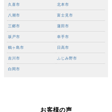
久喜市
北本市
八潮市
富士見市
三郷市
蓮田市
坂戸市
幸手市
鶴ヶ島市
日高市
吉川市
ふじみ野市
白岡市
お客様の声