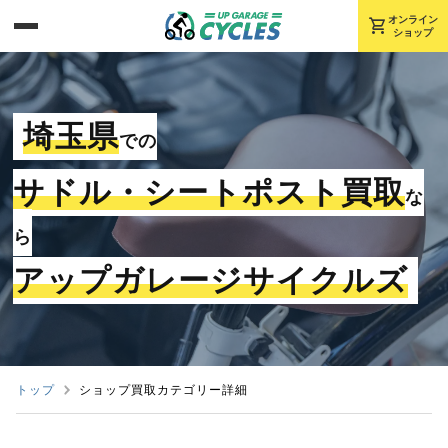
shopping_cart
オンライン
ショップ
埼玉県
での
サドル・シートポスト買取
な
ら
アップガレージサイクルズ
トップ
ショップ買取カテゴリー詳細