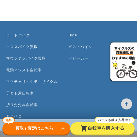
ロードバイク
BMX
クロスバイク買取
ピストバイク
マウンテンバイク買取
ベビーカー
電動アシスト自転車
ママチャリ・シティサイクル
子ども用自転車
折りたたみ自転車
ミニベロ
無料
パーツも続々入荷中！
keyboard_arrow_down
shopping_cart
買取 / 査定はこちら
自転車を購入する