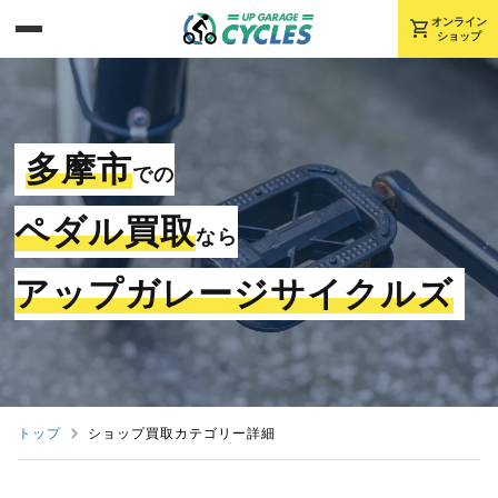
shopping_cart
オンライン
ショップ
多摩市
での
ペダル買取
なら
アップガレージサイクルズ
トップ
ショップ買取カテゴリー詳細