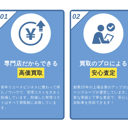
専門店だからできる
買取のプロによる
高価買取
安心査定
長年リユースビジネスに携わって得
創業25年の上場企業のアップガ
たノウハウで、管理コストを大きく
ージグループが運営しています
削減しています。削減した管理コス
富な実績と丁寧な査定で、安心
トはすべて買取額に反映していま
自転車を売却できます！
す。