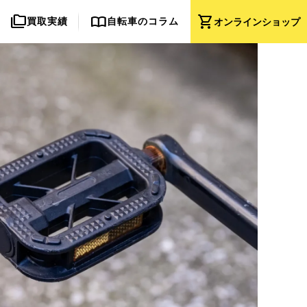
folder_copy
import_contacts
shopping_cart
買取実績
自転車のコラム
オンライン
ショップ