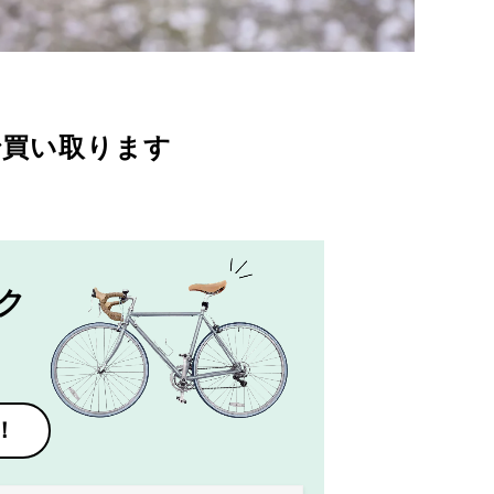
で買い取ります
ク
！