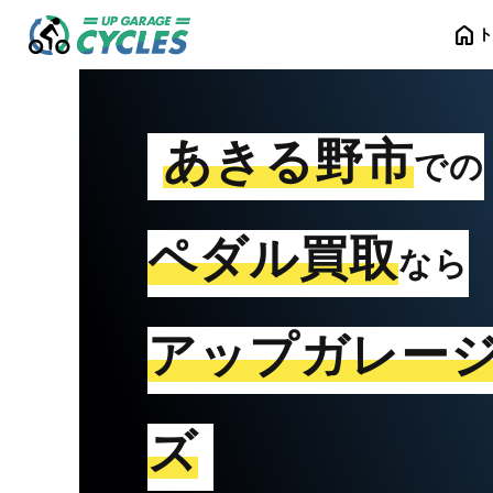
home
あきる野市
での
ペダル買取
なら
アップガレー
ズ