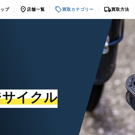
location_on
sell
local_shipping
トップ
店舗一覧
買取カテゴリー
買取方法
ジサイクル